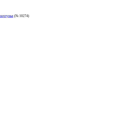
 вертунья
(№ 10274)