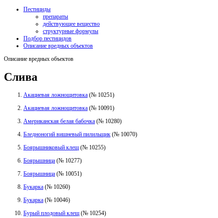
Пестициды
препараты
действующее вещество
структурные формулы
Подбор пестицидов
Описание вредных объектов
Описание вредных объектов
Слива
Акациевая ложнощитовка
(№ 10251)
Акациевая ложнощитовка
(№ 10091)
Американская белая бабочка
(№ 10280)
Бледноногий вишневый пилильщик
(№ 10070)
Боярышниковый клещ
(№ 10255)
Боярышница
(№ 10277)
Боярышница
(№ 10051)
Букарка
(№ 10260)
Букарка
(№ 10046)
Бурый плодовый клещ
(№ 10254)