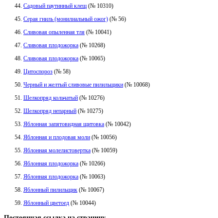
Садовый паутинный клещ
(№ 10310)
Серая гниль (монилиальный ожог)
(№ 56)
Сливовая опыленная тля
(№ 10041)
Сливовая плодожорка
(№ 10268)
Сливовая плодожорка
(№ 10065)
Цитоспороз
(№ 58)
Черный и желтый сливовые пилильщики
(№ 10068)
Шелкопряд кольчатый
(№ 10276)
Шелкопряд непарный
(№ 10275)
Яблонная запятовидная щитовка
(№ 10042)
Яблонная и плодовая моли
(№ 10056)
Яблонная молелистовертка
(№ 10059)
Яблонная плодожорка
(№ 10266)
Яблонная плодожорка
(№ 10063)
Яблонный пилильщик
(№ 10067)
Яблонный цветоед
(№ 10044)
Постоянная ссылка на страницу