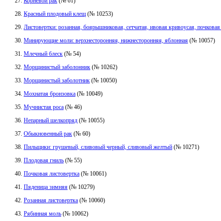
Корневой рак
(№ 61)
Красный плодовый клещ
(№ 10253)
Листовертки: розанная, боярышниковая, сетчатая, ивовая кривоусая, почковая
Минирующие моли: верхнесторонняя, нижнесторонняя, яблонная
(№ 10057)
Млечный блеск
(№ 54)
Морщинистый заболонник
(№ 10262)
Морщинистый заболотник
(№ 10050)
Мохнатая бронзовка
(№ 10049)
Мучнистая роса
(№ 46)
Непарный шелкопряд
(№ 10055)
Обыкновенный рак
(№ 60)
Пильщики: грушевый, сливовый черный, сливовый желтый
(№ 10271)
Плодовая гниль
(№ 55)
Почковая листовертка
(№ 10061)
Пяденица зимняя
(№ 10279)
Розанная листовертка
(№ 10060)
Рябинная моль
(№ 10062)