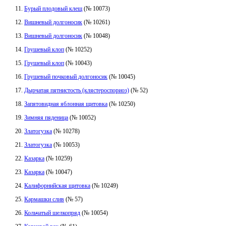
Бурый плодовый клещ
(№ 10073)
Вишневый долгоносик
(№ 10261)
Вишневый долгоносик
(№ 10048)
Грушевый клоп
(№ 10252)
Грушевый клоп
(№ 10043)
Грушевый почковый долгоносик
(№ 10045)
Дырчатая пятнистость (клястероспориоз)
(№ 52)
Запятовидная яблонная щитовка
(№ 10250)
Зимняя пяденица
(№ 10052)
Златогузка
(№ 10278)
Златогузка
(№ 10053)
Казарка
(№ 10259)
Казарка
(№ 10047)
Калифорнийская щитовка
(№ 10249)
Кармашки слив
(№ 57)
Кольчатый шелкопряд
(№ 10054)