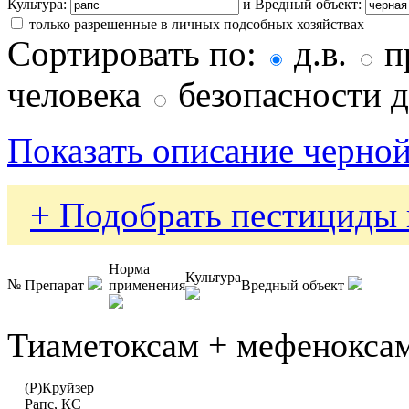
Культура:
и Вредный объект:
только разрешенные в личных подсобных хозяйствах
Сортировать по:
д.в.
п
человека
безопасности д
Показать описание черной
+ Подобрать пестициды 
Норма
Культура
№
Препарат
применения
Вредный объект
Тиаметоксам + мефенокса
(Р)Круйзер
Рапс, КС