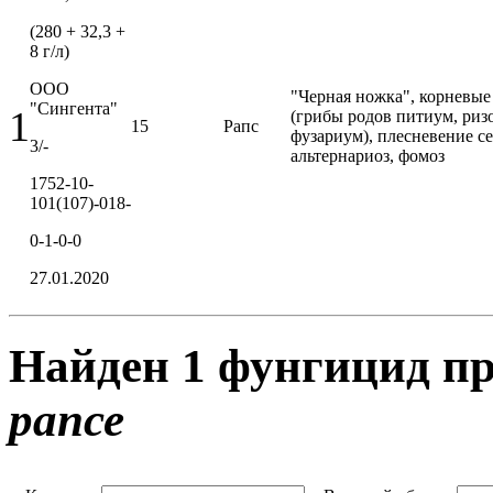
(280 + 32,3 +
8 г/л)
ООО
"Черная ножка", корневые
"Сингента"
1
(грибы родов питиум, риз
15
Рапс
фузариум), плесневение с
3/-
альтернариоз, фомоз
1752-10-
101(107)-018-
0-1-0-0
27.01.2020
Найден 1 фунгицид п
рапсе