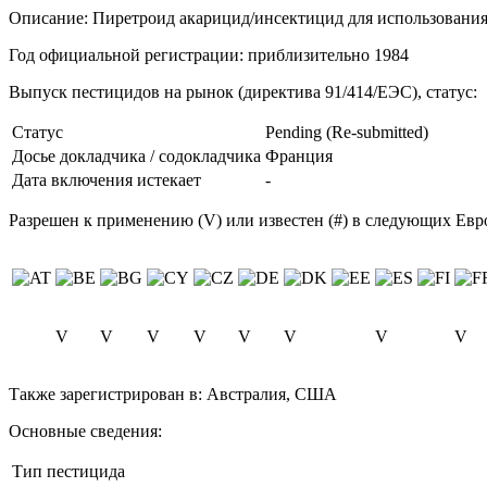
Описание:
Пиретроид акарицид/инсектицид для использования
Год официальной регистрации:
приблизительно 1984
Выпуск пестицидов на рынок (директива 91/414/ЕЭС), статус:
Статус
Pending (Re-submitted)
Досье докладчика / содокладчика
Франция
Дата включения истекает
-
Разрешен к применению (V) или известен (#) в следующих Евр
V
V
V
V
V
V
V
V
Также зарегистрирован в:
Австралия, США
Основные сведения:
Тип пестицида