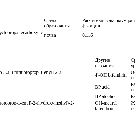
Среда
Расчетный максимум рап
образования
фракции
cyclopropanecarboxylic
почва
0.116
Другие
С
названия
у
3,3,3-trifluoroprop-1-enyl]-2,2-
О
4'-OH bifenthrin
п
Р
BP acid
п
BP alcohol
Р
luoroprop-1-enyl]-2-(hydroxymethyl)-2-
OH-methyl
Ж
bifenthrin
п