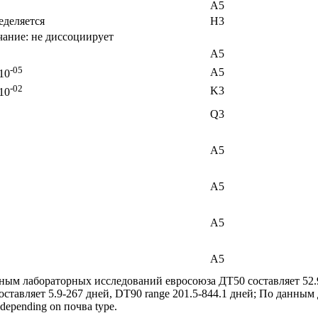
A5
еделяется
H3
ание: не диссоциирует
A5
-05
A5
10
-02
K3
10
Q3
A5
A5
A5
A5
ным лабораторных исследований евросоюза ДТ50 составляет 52.9-
ставляет 5.9-267 дней, DT90 range 201.5-844.1 дней; По данным д
depending on почва type.