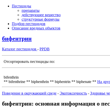
Пестициды
препараты
действующее вещество
структурные формулы
Подбор пестицидов
Описание вредных объектов
бифентрин
Каталог пестицидов
-
PPDB
Отсортировать пестициды по:
bifenthrin
** bifenthrine ** biphenthrin ** biphentrin ** biphenate **
На дру
Поведение в окружающей среде
-
Экотоксичность
-
Здоровье ч
бифентрин: основная информация о пе