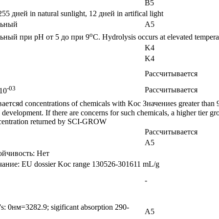
B5
5 дней in natural sunlight, 12 дней in artifical light
льный
A5
o
ьный при pH от 5 до при 9
C. Hydrolysis occurs at elevated tempe
K4
K4
Рассчитывается
-03
Рассчитывается
10
етсяd concentrations of chemicals with Koc Значениеs greater than 
velopment. If there are concerns for such chemicals, a higher tier gr
centration returned by SCI-GROW
Рассчитывается
A5
ойчивость: Нет
ание: EU dossier Koc range 130526-301611 mL/g
-
's: 0нм=3282.9; sigificant absorption 290-
A5