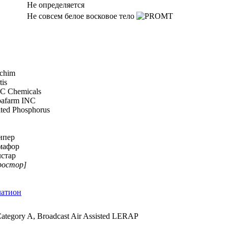
Не определяется
Не совсем белое восковое тело
chim
tis
C Chemicals
pafarm INC
ted Phosphorus
ипер
мафор
лстар
ростор]
латион
tegory A, Broadcast Air Assisted LERAP