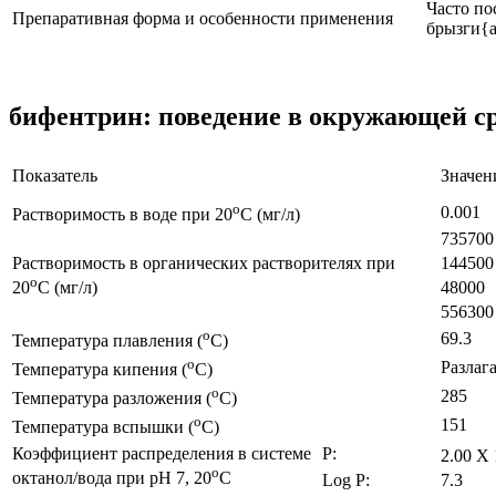
Часто по
Препаративная форма и особенности применения
брызги{а
бифентрин: поведение в окружающей с
Показатель
Значен
o
0.001
Растворимость в воде при 20
C (мг/л)
735700
Растворимость в органических растворителях при
144500
o
48000
20
C (мг/л)
556300
o
69.3
Температура плавления (
C)
o
Разлаг
Температура кипения (
C)
o
285
Температура разложения (
C)
o
151
Температура вспышки (
C)
Коэффициент распределения в системе
P:
2.00 X 
o
октанол/вода при pH 7, 20
C
Log P:
7.3