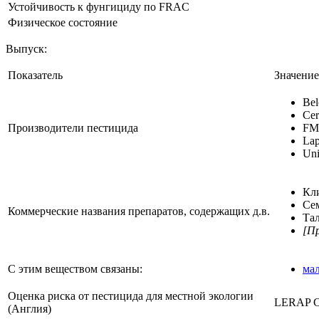
Устойчивость к фунгициду по FRAC
Физическое состояние
Выпуск:
Показатель
Значение
Bel
Cer
Производители пестицида
FM
La
Uni
Кл
Се
Коммерческие названия препаратов, содержащих д.в.
Та
[П
С этим веществом связаны:
ма
Оценка риска от пестицида для местной экологии
LERAP Ca
(Англия)