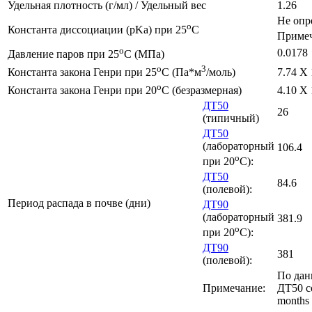
Удельная плотность (г/мл) / Удельный вес
1.26
Не опр
o
Константа диссоциации (pKa) при 25
C
Примеч
o
0.0178
Давление паров при 25
C (МПа)
o
3
Константа закона Генри при 25
C (Па*м
/моль)
7.74 X 
o
Константа закона Генри при 20
C (безразмерная)
4.10 X 
ДТ50
26
(типичный)
ДТ50
(лабораторный
106.4
o
при 20
C):
ДТ50
84.6
(полевой):
Период распада в почве (дни)
ДТ90
(лабораторный
381.9
o
при 20
C):
ДТ90
381
(полевой):
По дан
Примечание:
ДТ50 со
months 