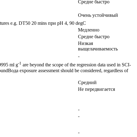
Средне быстро
Очень устойчивый
ratures e.g. DT50 20 mins при pH 4, 90 degC
Медленно
Средне быстро
Низкая
выщелачиваемость
-
-1
9995 ml g
are beyond the scope of the regression data used in SCI-
oundВода exposure assessment should be considered, regardless of
Средний
Не передвигается
-
-
-