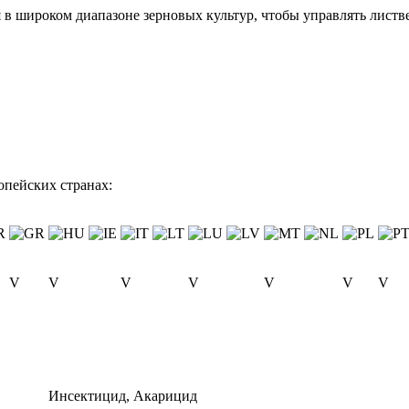
 в широком диапазоне зерновых культур, чтобы управлять лис
опейских странах:
V
V
V
V
V
V
V
Инсектицид, Акарицид