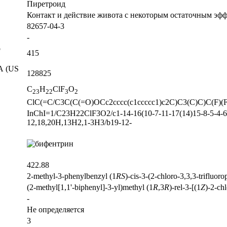
Пиретроид
Контакт и действие живота с некоторым остаточным эфф
82657-04-3
-
о
415
А (US
128825
C
H
ClF
O
2
3
2
2
3
2
ClC(=C/C3C(C(=O)OCc2cccc(c1ccccc1)c2C)C3(C)C)C(F)(
InChI=1/C23H22ClF3O2/c1-14-16(10-7-11-17(14)15-8-5-4-6-
12,18,20H,13H2,1-3H3/b19-12-
422.88
2-methyl-3-phenylbenzyl (1
R
S
)-cis-3-(2-chloro-3,3,3-trifluo
(2-methyl[1,1'-biphenyl]-3-yl)methyl (1
R
,3
R
)-rel-3-[(1
Z
)-2-ch
-
Не определяется
3