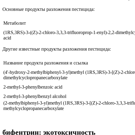
Основные продукты разложения пестицида:
Метаболит
(1RS,3RS)-3-((Z)-2-chloro-3,3,3-trifluoroprop-1-enyl)-2,2-dimethyl
acid
Другие известные продукты разложения пестицида
:
Название продукта разложения и ссылка
(4'-hydroxy-2-methylbiphenyl-3-yl)methyl (1RS,3RS)-3-[(Z)-2-chloro-
dimethylcyclopropanecarboxylate
2-methyl-3-phenylbenzoic acid
2-methyl-3-phenylbenzyl alcohol
(2-methylbiphenyl-3-yl)methyl (1RS,3RS)-3-[(Z)-2-chloro-3,3,3-trif
methylcyclopropanecarboxylate
бифентрин: экотоксичность