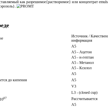
ставляемый как разрешимое{растворимое} или концентрат emulsi
эрозоль}.
реде
Источник / Качествен
ие
информация
A5
A5 - Ацетон
A5 - н-гептан
A5 - Метанол
A5 - Ксилол
A5
ается до кипения
A5
V3
L3 - (closed cup)
07
Рассчитывается
10
A5