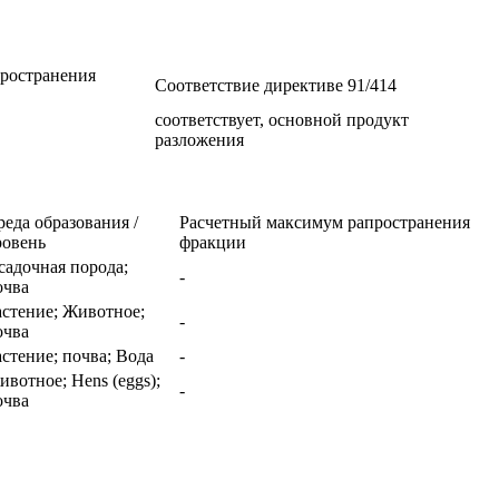
ространения
Соответствие директиве 91/414
соответствует, основной продукт
разложения
реда образования /
Расчетный максимум рапространения
ровень
фракции
садочная порода;
-
очва
астение; Животное;
-
очва
астение; почва; Вода
-
ивотное; Hens (eggs);
-
очва