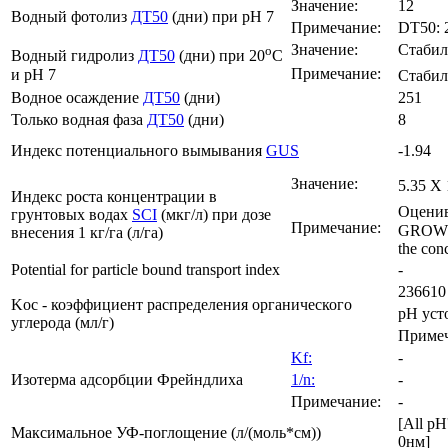
Значение:
12
Водный фотолиз
ДТ50
(дни) при pH 7
Примечание:
DT50: 25
Значение:
Стаби
o
Водный гидролиз
ДТ50
(дни) при 20
C
Примечание:
и pH 7
Стабил
Водное осаждение
ДТ50
(дни)
251
Только водная фаза
ДТ50
(дни)
8
Индекс потенциального вымывания
GUS
-1.94
Значение:
5.35 X 
Индекс роста концентрации в
Оценива
грунтовых водах
SCI
(мкг/л) при дозе
Примечание:
GROW de
внесения 1 кг/га (л/га)
the con
Potential for particle bound transport index
-
236610
Koc - коэффициент распределения органического
pH уст
углерода (мл/г)
Примеч
Kf:
-
Изотерма адсорбции Фрейндлиха
1/n:
-
Примечание:
-
[All pH
Максимальное УФ-поглощение (л/(моль*см))
0нм]