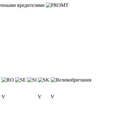
твенными вредителями
V
V
V