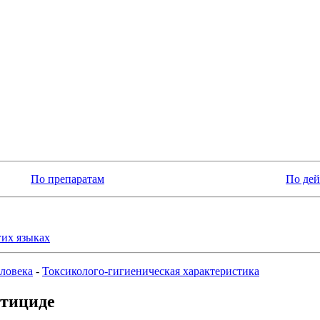
По препаратам
По де
гих языках
еловека
-
Токсиколого-гигиеническая характеристика
стициде