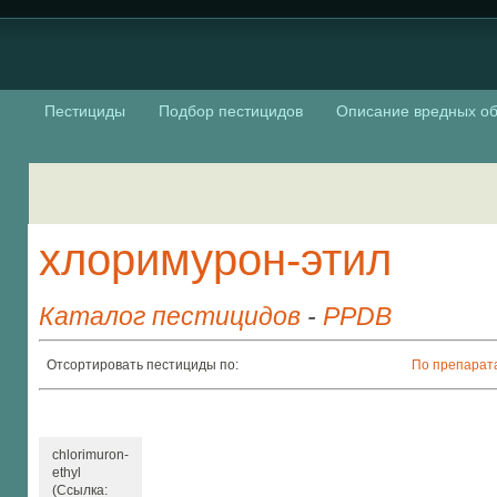
Пестициды
Подбор пестицидов
Описание вредных об
хлоримурон-этил
Каталог пестицидов
-
PPDB
Отсортировать пестициды по:
По препарат
chlorimuron-
ethyl
(Ссылка: