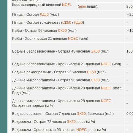
Млекопитающие -
Короткопериодный пищевой
NOEL
(
ppm
пищи):
250
Птицы - Острая
ЛД50
(мг/кг)
> 2
Птицы - Острая токсичность (
СК50
/
ЛД50
)
-
Рыбы - Острая 96 часовая
СК50
(мг/л)
> 1
Рыбы - Хроническая 21 дневная
NOEC
(мг/л)
-
Водные беспозвоночные - Острая 48 часовая
ЭК50
(мг/л)
100
Водные беспозвоночные - Хроническая 21 дневная
NOEC
(мг/л)
-
Водные ракообразные - Острая 96 часовая
СК50
(мг/л)
-
Донные микроорганизмы - Острая 96 часовая
СК50
(мг/л)
-
Донные микроорганизмы - Хроническая 28 дневная
NOEC
, static,
-
Вода (мг/л)
Донные микроорганизмы - Хроническая 28 дневная
NOEC
,
-
Осадочная порода (мг/кг)
Водные растения - Острая 7 дневная
ЭК50
, биомасса (мг/л)
0.0
Водоросли - Острая 72 часовая
ЭК50
, рост (мг/л)
-
Водоросли - Хроническая 96 часовая
NOEC
, рост (мг/л)
-