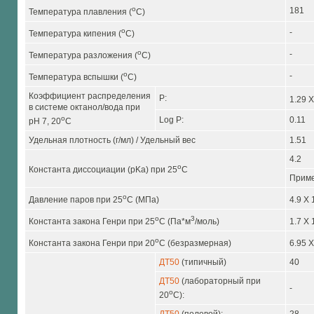
o
181
Температура плавления (
C)
o
-
Температура кипения (
C)
o
-
Температура разложения (
C)
o
-
Температура вспышки (
C)
Коэффициент распределения
P:
1.29 X
в системе октанол/вода при
o
Log P:
0.11
pH 7, 20
C
Удельная плотность (г/мл) / Удельный вес
1.51
4.2
o
Константа диссоциации (pKa) при 25
C
Приме
o
Давление паров при 25
C (МПа)
4.9 X 
o
3
Константа закона Генри при 25
C (Па*м
/моль)
1.7 X 
o
Константа закона Генри при 20
C (безразмерная)
6.95 X
ДТ50
(типичный)
40
ДТ50
(лабораторный при
-
o
20
C):