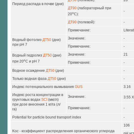
ДТ50
(полевой):
28
Период распада в почве (дни)
ДТ90
(лабораторный при
-
o
20
C):
ДТ90
(полевой):
-
Примечание:
Litera
Значение:
-
Водный фотолиз
ДТ50
(дни)
при pH 7
Примечание:
-
Значение:
21
Водный гидролиз
ДТ50
(дни)
o
при 20
C и pH 7
Примечание:
-
Водное осаждение
ДТ50
(дни)
-
Только водная фаза
ДТ50
(дни)
-
Индекс потенциального вымывания
GUS
3.16
Индекс роста концентрации в
Значение:
3.55 X
грунтовых водах
SCI
(мкг/л)
при дозе внесения 1 кг/га (л/
Примечание:
-
га)
Potential for particle bound transport index
-
106
Koc - коэффициент распределения органического углерода
pH ус