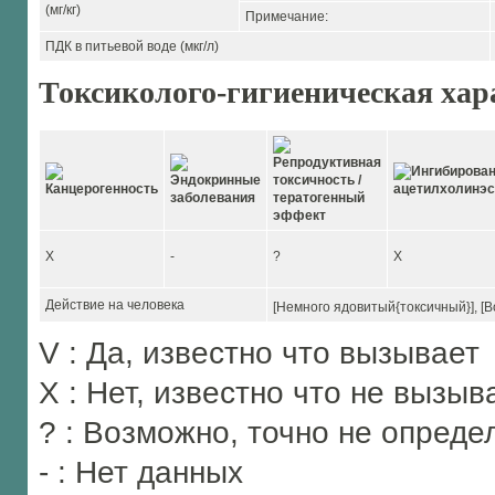
(мг/кг)
Примечание:
ПДК в питьевой воде (мкг/л)
Токсиколого-гигиеническая хар
X
-
?
X
Действие на человека
[Немного ядовитый{токсичный}], [
V : Да, известно что вызывает
X : Нет, известно что не вызыв
? : Возможно, точно не опреде
- : Нет данных