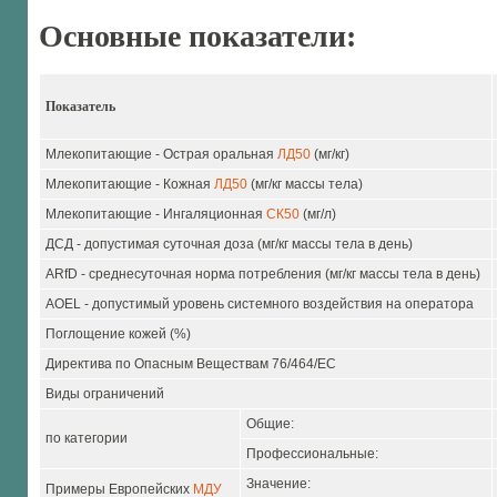
Основные показатели:
Показатель
Млекопитающие - Острая оральная
ЛД50
(мг/кг)
Млекопитающие - Кожная
ЛД50
(мг/кг массы тела)
Млекопитающие - Ингаляционная
СК50
(мг/л)
ДСД - допустимая суточная доза (мг/кг массы тела в день)
ARfD - среднесуточная норма потребления (мг/кг массы тела в день)
AOEL - допустимый уровень системного воздействия на оператора
Поглощение кожей (%)
Директива по Опасным Веществам 76/464/ЕС
Виды ограничений
Общие:
по категории
Профессиональные:
Значение:
Примеры Европейских
МДУ