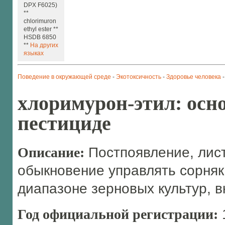
DPX F6025)
**
chlorimuron
ethyl ester **
HSDB 6850
**
На других
языках
Поведение в окружающей среде
-
Экотоксичность
-
Здоровье человека
хлоримурон-этил: осн
пестициде
Описание:
Постпоявление, лис
обыкновение управлять сорняк
диапазоне зерновых культур, 
Год официальной регистрации: