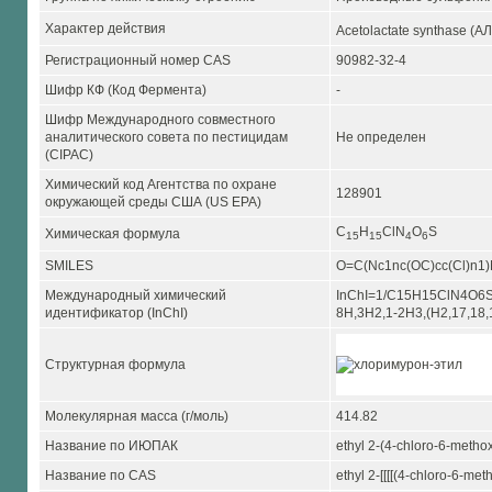
Характер действия
Acetolactate synthase (
Регистрационный номер CAS
90982-32-4
Шифр КФ (Код Фермента)
-
Шифр Международного совместного
аналитического совета по пестицидам
Не определен
(CIPAC)
Химический код Агентства по охране
128901
окружающей среды США (US EPA)
C
H
ClN
O
S
Химическая формула
1
5
1
5
4
6
SMILES
O=C(Nc1nc(OC)cc(Cl)n1
Международный химический
InChI=1/C15H15ClN4O6S/c
идентификатор (InChI)
8H,3H2,1-2H3,(H2,17,18,
Структурная формула
Молекулярная масса (г/моль)
414.82
Название по ИЮПАК
ethyl 2-(4-chloro-6-meth
Название по CAS
ethyl 2-[[[[(4-chloro-6-m