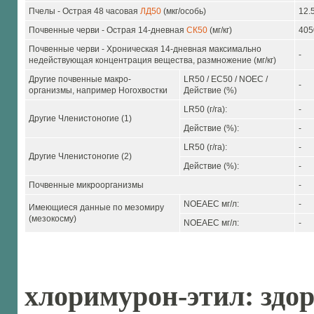
Пчелы - Острая 48 часовая
ЛД50
(мкг/особь)
12.
Почвенные черви - Острая 14-дневная
СК50
(мг/кг)
405
Почвенные черви - Хроническая 14-дневная максимально
-
недействующая концентрация вещества, размножение (мг/кг)
Другие почвенные макро-
LR50 / EC50 / NOEC /
-
организмы, например Ногохвостки
Действие (%)
LR50 (г/га):
-
Другие Членистоногие (1)
Действие (%):
-
LR50 (г/га):
-
Другие Членистоногие (2)
Действие (%):
-
Почвенные микроорганизмы
-
NOEAEC мг/л:
-
Имеющиеся данные по мезомиру
(мезокосму)
NOEAEC мг/л:
-
хлоримурон-этил: здор