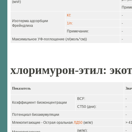
(мл/г)
Приме
Kf:
-
Изотерма адсорбции
1/n:
-
Фрейндлиха
Примечание:
-
Максимальное УФ-поглощение (л/(моль*см))
-
хлоримурон-этил: эко
Показатель
Зна
BCF:
-
Коэффициент биоконцентрации
CT50 (дни):
-
Потенциал биоаккумуляции
-
Млекопитающие - Острая оральная
ЛД50
(мг/кг)
> 4
(мг/кг):
-