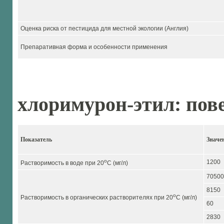
Оценка риска от пестицида для местной экологии (Англия)
Препаративная форма и особенности применения
хлоримурон-этил: пов
Показатель
Значе
o
1200
Растворимость в воде при 20
C (мг/л)
70500
8150
o
Растворимость в органических растворителях при 20
C (мг/л)
60
2830