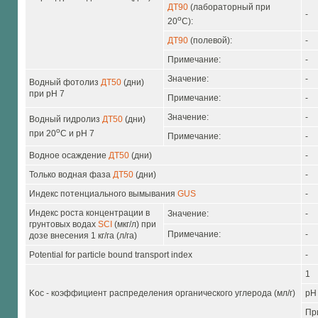
ДТ90
(лабораторный при
-
o
20
C):
ДТ90
(полевой):
-
Примечание:
-
Значение:
-
Водный фотолиз
ДТ50
(дни)
при pH 7
Примечание:
-
Значение:
-
Водный гидролиз
ДТ50
(дни)
o
при 20
C и pH 7
Примечание:
-
Водное осаждение
ДТ50
(дни)
-
Только водная фаза
ДТ50
(дни)
-
Индекс потенциального вымывания
GUS
-
Индекс роста концентрации в
Значение:
-
грунтовых водах
SCI
(мкг/л) при
Примечание:
-
дозе внесения 1 кг/га (л/га)
Potential for particle bound transport index
-
1
Koc - коэффициент распределения органического углерода (мл/г)
pH
Пр