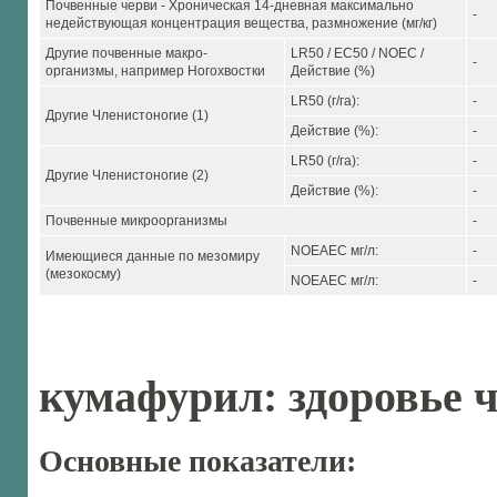
Почвенные черви - Хроническая 14-дневная максимально
-
недействующая концентрация вещества, размножение (мг/кг)
Другие почвенные макро-
LR50 / EC50 / NOEC /
-
организмы, например Ногохвостки
Действие (%)
LR50 (г/га):
-
Другие Членистоногие (1)
Действие (%):
-
LR50 (г/га):
-
Другие Членистоногие (2)
Действие (%):
-
Почвенные микроорганизмы
-
NOEAEC мг/л:
-
Имеющиеся данные по мезомиру
(мезокосму)
NOEAEC мг/л:
-
кумафурил: здоровье 
Основные показатели: