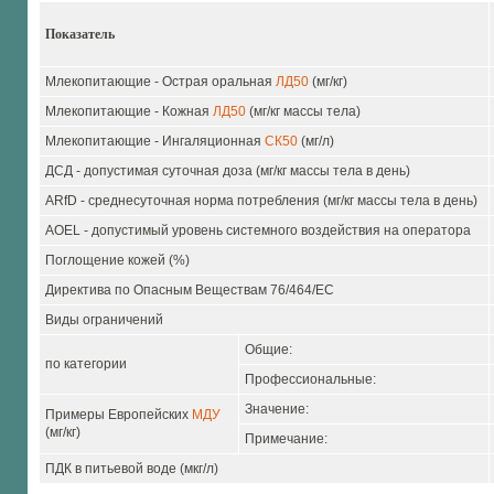
Показатель
Млекопитающие - Острая оральная
ЛД50
(мг/кг)
Млекопитающие - Кожная
ЛД50
(мг/кг массы тела)
Млекопитающие - Ингаляционная
СК50
(мг/л)
ДСД - допустимая суточная доза (мг/кг массы тела в день)
ARfD - среднесуточная норма потребления (мг/кг массы тела в день)
AOEL - допустимый уровень системного воздействия на оператора
Поглощение кожей (%)
Директива по Опасным Веществам 76/464/ЕС
Виды ограничений
Общие:
по категории
Профессиональные:
Значение:
Примеры Европейских
МДУ
(мг/кг)
Примечание:
ПДК в питьевой воде (мкг/л)