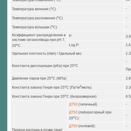
Температура плавления (
C)
o
-
Температура кипения (
C)
o
-
Температура разложения (
C)
o
-
Температура вспышки (
C)
Коэффициент распределения в
P:
3.9
системе октанол/вода при pH 7,
o
Log P:
1.6
20
C
Удельная плотность (г/мл) / Удельный вес
1.3
-
o
Константа диссоциации (pKa) при 25
C
Пр
o
Давление паров при 25
C (МПа)
2.8
o
3
Константа закона Генри при 25
C (Па*м
/моль)
2.3
o
Константа закона Генри при 20
C (безразмерная)
6.5
ДТ50
(типичный)
-
ДТ50
(лабораторный при
-
o
20
C):
ДТ50
(полевой):
-
Период распада в почве (дни)