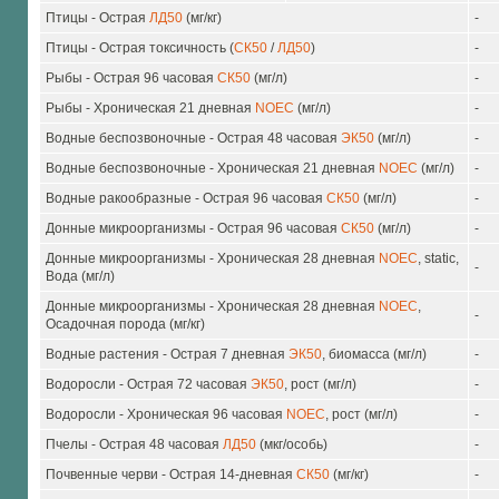
Птицы - Острая
ЛД50
(мг/кг)
-
Птицы - Острая токсичность (
СК50
/
ЛД50
)
-
Рыбы - Острая 96 часовая
СК50
(мг/л)
-
Рыбы - Хроническая 21 дневная
NOEC
(мг/л)
-
Водные беспозвоночные - Острая 48 часовая
ЭК50
(мг/л)
-
Водные беспозвоночные - Хроническая 21 дневная
NOEC
(мг/л)
-
Водные ракообразные - Острая 96 часовая
СК50
(мг/л)
-
Донные микроорганизмы - Острая 96 часовая
СК50
(мг/л)
-
Донные микроорганизмы - Хроническая 28 дневная
NOEC
, static,
-
Вода (мг/л)
Донные микроорганизмы - Хроническая 28 дневная
NOEC
,
-
Осадочная порода (мг/кг)
Водные растения - Острая 7 дневная
ЭК50
, биомасса (мг/л)
-
Водоросли - Острая 72 часовая
ЭК50
, рост (мг/л)
-
Водоросли - Хроническая 96 часовая
NOEC
, рост (мг/л)
-
Пчелы - Острая 48 часовая
ЛД50
(мкг/особь)
-
Почвенные черви - Острая 14-дневная
СК50
(мг/кг)
-