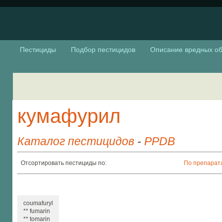
Пестициды
Подбор пестицидов
Описание вредных об
кумафурил
Каталог пестицидов
-
PPDB
Отсортировать пестициды по:
По препарат
coumafuryl
** fumarin
** tomarin