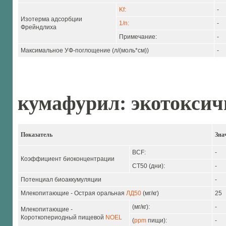
Kf:
-
Изотерма адсорбции
1/n:
-
Фрейндлиха
Примечание:
-
Максимальное УФ-поглощение (л/(моль*см))
-
кумафурил: экотоксич
Показатель
Зна
BCF:
-
Коэффициент биоконцентрации
CT50 (дни):
-
Потенциал биоаккумуляции
-
Млекопитающие - Острая оральная
ЛД50
(мг/кг)
25
(мг/кг):
-
Млекопитающие -
Короткопериодный пищевой
NOEL
(
ppm
пищи):
-