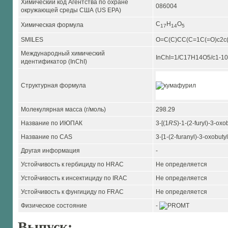
Химический код Агентства по охране
086004
окружающей среды США (US EPA)
C
H
O
Химическая формула
1
7
1
4
5
SMILES
O=C(C)CC(C=1C(=O)c2c(
Международный химический
InChI=1/C17H14O5/c1-10(
идентификатор (InChI)
Структурная формула
Молекулярная масса (г/моль)
298.29
Название по ИЮПАК
3-[(1
R
S
)-1-(2-furyl)-3-ox
Название по CAS
3-[1-(2-furanyl)-3-oxobuty
Другая информация
-
Устойчивость к гербициду по HRAC
Не определяется
Устойчивость к инсектициду по IRAC
Не определяется
Устойчивость к фунгициду по FRAC
Не определяется
Физическое состояние
-
Выпуск: