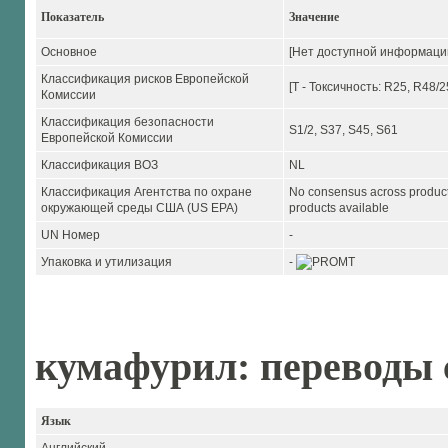
Показатель
Значение
Основное
[Нет доступной информаци
Классификация рисков Европейской
[T - Токсичность: R25, R48/
Комиссии
Классификация безопасности
S1/2, S37, S45, S61
Европейской Комиссии
Классификация ВОЗ
NL
Классификация Агентства по охране
No consensus across product
окружающей среды США (US EPA)
products available
UN Номер
-
Упаковка и утилизация
-
кумафурил: переводы 
Язык