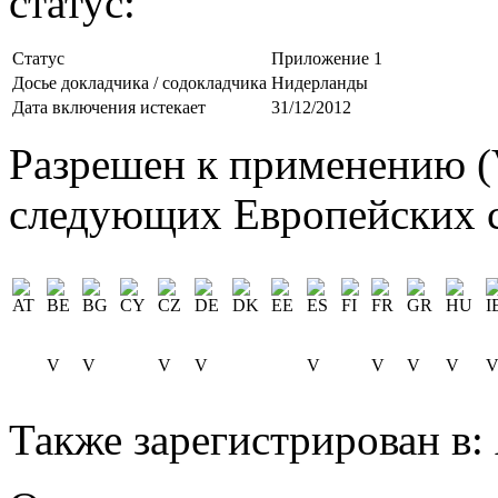
статус:
Статус
Приложение 1
Досье докладчика / содокладчика
Нидерланды
Дата включения истекает
31/12/2012
Разрешен к применению (V
следующих Европейских с
V
V
V
V
V
V
V
V
Также зарегистрирован в: