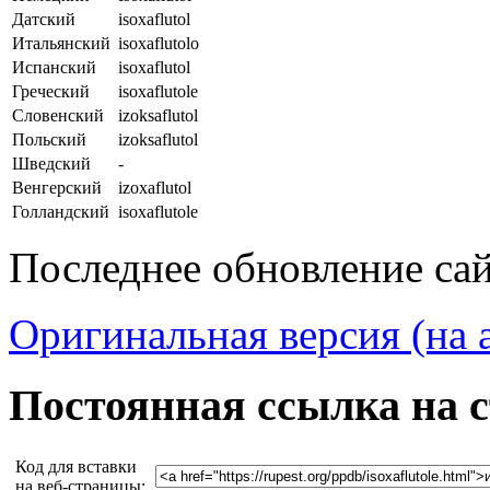
Датский
isoxaflutol
Итальянский
isoxaflutolo
Испанский
isoxaflutol
Греческий
isoxaflutole
Словенский
izoksaflutol
Польский
izoksaflutol
Шведский
-
Венгерский
izoxaflutol
Голландский
isoxaflutole
Последнее обновление сайт
Оригинальная версия (на 
Постоянная ссылка на 
Код для вставки
на веб-страницы: