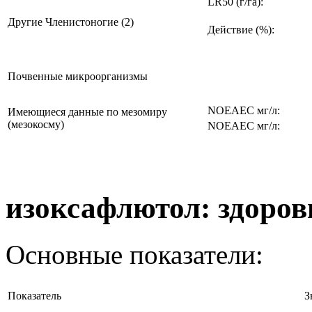
LR50 (г/га):
Другие Членистоногие (2)
Действие (%):
Почвенные микроорганизмы
NOEAEC мг/л:
Имеющиеся данные по мезомиру
(мезокосму)
NOEAEC мг/л:
изоксафлютол: здоров
Основные показатели:
Показатель
З