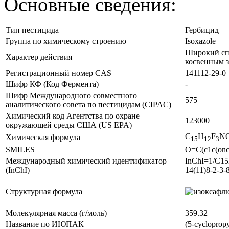
Основные сведения:
Тип пестицида
Гербицид
Группа по химическому строению
Isoxazole
Широкий сп
Характер действия
косвенным 
Регистрационный номер CAS
141112-29-0
Шифр КФ (Код Фермента)
-
Шифр Международного совместного
575
аналитического совета по пестицидам (CIPAC)
Химический код Агентства по охране
123000
окружающей среды США (US EPA)
C
H
F
N
Химическая формула
1
5
1
2
3
SMILES
O=C(c1c(onc
Международный химический идентификатор
InChI=1/C15
(InChI)
14(11)8-2-3
Структурная формула
Молекулярная масса (г/моль)
359.32
Название по ИЮПАК
(5-cyclopropy