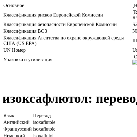
Основное
[Н
[R
Классификация рисков Европейской Комиссии
R5
Классификация безопасности Европейской Комиссии
S2
Классификация ВОЗ
N
Классификация Агентства по охране окружающей среды
III
США (US EPA)
UN Номер
Us
[О
Упаковка и утилизация
изоксафлютол: перево
Язык
Перевод
Английский
isoxaflutole
Французский
isoxaflutole
Немецкий
Isoxaflutol