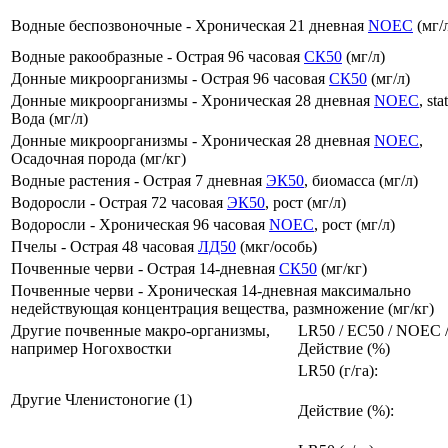
Водные беспозвоночные - Хроническая 21 дневная
NOEC
(мг/
Водные ракообразные - Острая 96 часовая
СК50
(мг/л)
Донные микроорганизмы - Острая 96 часовая
СК50
(мг/л)
Донные микроорганизмы - Хроническая 28 дневная
NOEC
, sta
Вода (мг/л)
Донные микроорганизмы - Хроническая 28 дневная
NOEC
,
Осадочная порода (мг/кг)
Водные растения - Острая 7 дневная
ЭК50
, биомасса (мг/л)
Водоросли - Острая 72 часовая
ЭК50
, рост (мг/л)
Водоросли - Хроническая 96 часовая
NOEC
, рост (мг/л)
Пчелы - Острая 48 часовая
ЛД50
(мкг/особь)
Почвенные черви - Острая 14-дневная
СК50
(мг/кг)
Почвенные черви - Хроническая 14-дневная максимально
недействующая концентрация вещества, размножение (мг/кг)
Другие почвенные макро-организмы,
LR50 / EC50 / NOEC 
например Ногохвостки
Действие (%)
LR50 (г/га):
Другие Членистоногие (1)
Действие (%):