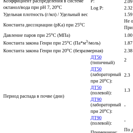
Коэффициент распределения в системе
P:
2.09
o
октанол/вода при pH 7, 20
C
Log P:
2.32
Удельная плотность (г/мл) / Удельный вес
1.59
Не 
o
Константа диссоциации (pKa) при 25
C
При
o
Давление паров при 25
C (МПа)
1.00
o
3
Константа закона Генри при 25
C (Па*м
/моль)
1.87
o
Константа закона Генри при 20
C (безразмерная)
2.38
ДТ50
2
(типичный)
ДТ50
(лабораторный
2.3
o
при 20
C):
ДТ50
1.3
(полевой):
Период распада в почве (дни)
ДТ90
(лабораторный
-
o
при 20
C):
ДТ90
-
(полевой):
По 
Примечание: