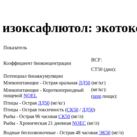
изоксафлютол: экоток
Показатель
BCF:
Коэффициент биоконцентрации
CT50 (дни):
Потенциал биоаккумуляции
Млекопитающие - Острая оральная
ЛД50
(мг/кг)
(мг/кг):
Млекопитающие - Короткопериодный
пищевой
NOEL
(
ppm
пищи):
Птицы - Острая
ЛД50
(мг/кг)
Птицы - Острая токсичность (
СК50
/
ЛД50
)
Рыбы - Острая 96 часовая
СК50
(мг/л)
Рыбы - Хроническая 21 дневная
NOEC
(мг/л)
Водные беспозвоночные - Острая 48 часовая
ЭК50
(мг/л)