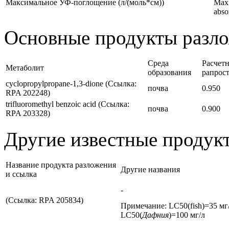
Максимальное УФ-поглощение (л/(моль*см))
Maxi
abso
Основные продукты разло
Среда
Расчет
Метаболит
образования
рапрос
cyclopropylpropane-1,3-dione (Ссылка:
почва
0.950
RPA 202248)
trifluoromethyl benzoic acid (Ссылка:
почва
0.900
RPA 203328)
Другие известные продук
Название продукта разложения
Другие названия
и ссылка
-
(Ссылка: RPA 205834)
Примечание: LC50(fish)=35 мг/
LC50(
Дафния
)=100 мг/л