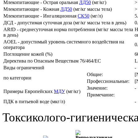
Млекопитающие - Острая оральная
ЛД50
(мг/кг)
>
Млекопитающие - Кожная
ЛД50
(мг/кг массы тела)
>
Млекопитающие - Ингаляционная
СК50
(мг/л)
5
ДСД - допустимая суточная доза (мг/кг массы тела в день)
0
ARfD - среднесуточная норма потребления (мг/кг массы тела
Н
в день)
о
AOEL - допустимый уровень системного воздействия на
0
оператора
Поглощение кожей (%)
6
Директива по Опасным Веществам 76/464/ЕС
Li
Виды ограничений
-
Общие:
[
по категории
Профессиональные:
[
Значение:
-
Примеры Европейских
МДУ
(мг/кг)
Примечание:
ПДК в питьевой воде (мкг/л)
-
Токсиколого-гигиеническа