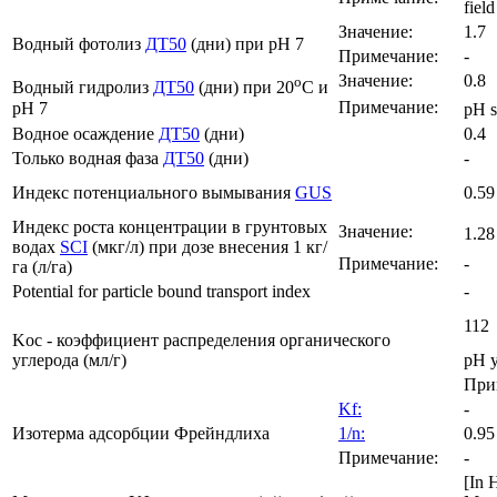
fiel
Значение:
1.7
Водный фотолиз
ДТ50
(дни) при pH 7
Примечание:
-
Значение:
0.8
o
Водный гидролиз
ДТ50
(дни) при 20
C и
Примечание:
pH 7
pH s
Водное осаждение
ДТ50
(дни)
0.4
Только водная фаза
ДТ50
(дни)
-
Индекс потенциального вымывания
GUS
0.59
Индекс роста концентрации в грунтовых
Значение:
1.28
водах
SCI
(мкг/л) при дозе внесения 1 кг/
Примечание:
-
га (л/га)
Potential for particle bound transport index
-
112
Koc - коэффициент распределения органического
углерода (мл/г)
pH 
Прим
Kf:
-
Изотерма адсорбции Фрейндлиха
1/n:
0.95
Примечание:
-
[In 