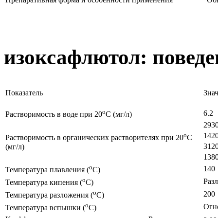
изоксафлютол: поведе
Показатель
Зна
o
6.2
Растворимость в воде при 20
C (мг/л)
293
o
142
Растворимость в органических растворителях при 20
C
312
(мг/л)
138
o
140
Температура плавления (
C)
o
Разл
Температура кипения (
C)
o
200
Температура разложения (
C)
o
Огн
Температура вспышки (
C)